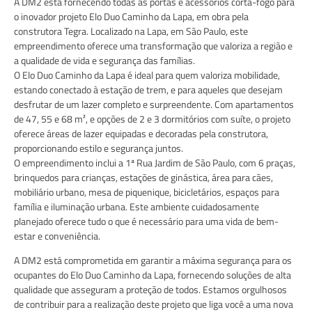
A DM2 está fornecendo todas as portas e acessórios corta-fogo para
o inovador projeto Elo Duo Caminho da Lapa, em obra pela
construtora Tegra. Localizado na Lapa, em São Paulo, este
empreendimento oferece uma transformação que valoriza a região e
a qualidade de vida e segurança das famílias.
O Elo Duo Caminho da Lapa é ideal para quem valoriza mobilidade,
estando conectado à estação de trem, e para aqueles que desejam
desfrutar de um lazer completo e surpreendente. Com apartamentos
de 47, 55 e 68 m², e opções de 2 e 3 dormitórios com suíte, o projeto
oferece áreas de lazer equipadas e decoradas pela construtora,
proporcionando estilo e segurança juntos.
O empreendimento inclui a 1ª Rua Jardim de São Paulo, com 6 praças,
brinquedos para crianças, estações de ginástica, área para cães,
mobiliário urbano, mesa de piquenique, bicicletários, espaços para
família e iluminação urbana. Este ambiente cuidadosamente
planejado oferece tudo o que é necessário para uma vida de bem-
estar e conveniência.
A DM2 está comprometida em garantir a máxima segurança para os
ocupantes do Elo Duo Caminho da Lapa, fornecendo soluções de alta
qualidade que asseguram a proteção de todos. Estamos orgulhosos
de contribuir para a realização deste projeto que liga você a uma nova