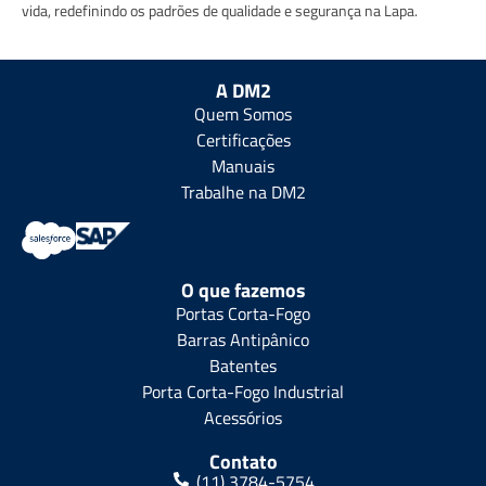
vida, redefinindo os padrões de qualidade e segurança na Lapa.
A DM2
Quem Somos
Certificações
Manuais
Trabalhe na DM2
O que fazemos
Portas Corta-Fogo
Barras Antipânico
Batentes
Porta Corta-Fogo Industrial
Acessórios
Contato
(11) 3784-5754